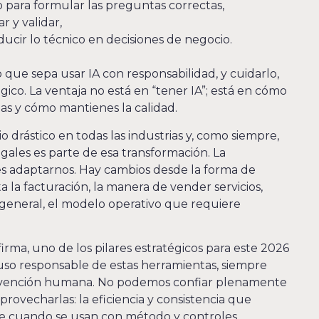
o para formular las preguntas correctas,
r y validar,
ducir lo técnico en decisiones de negocio.
o que sepa usar IA con responsabilidad, y cuidarlo,
gico. La ventaja no está en “tener IA”; está en cómo
las y cómo mantienes la calidad.
 drástico en todas las industrias y, como siempre,
legales es parte de esa transformación. La
 es adaptarnos. Hay cambios desde la forma de
ta la facturación, la manera de vender servicios,
 general, el modelo operativo que requiere
irma, uno de los pilares estratégicos para este 2026
l uso responsable de estas herramientas, siempre
tervención humana. No podemos confiar plenamente
provecharlas: la eficiencia y consistencia que
 cuando se usan con método y controles.