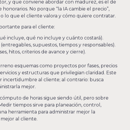
tor, y que conviene abordar con madurez, es el de
e honorarios. No porque “la IA cambie el precio”,
 lo que el cliente valora y cómo quiere contratar.
ortante para el cliente:
qué incluye, qué no incluye y cuánto costará).
 (entregables, supuestos, tiempos y responsables).
s, hitos, criterios de avance y cierre).
terreno esquemas como proyectos por fases, precios
rvicios y estructuras que privilegian claridad. Este
 incertidumbre al cliente; al contrario: busca
inistrarla mejor.
cómputo de horas sigue siendo útil, pero sobre
Medir tiempos sirve para planeación, control,
 una herramienta para administrar mejor la
 mejor al cliente.